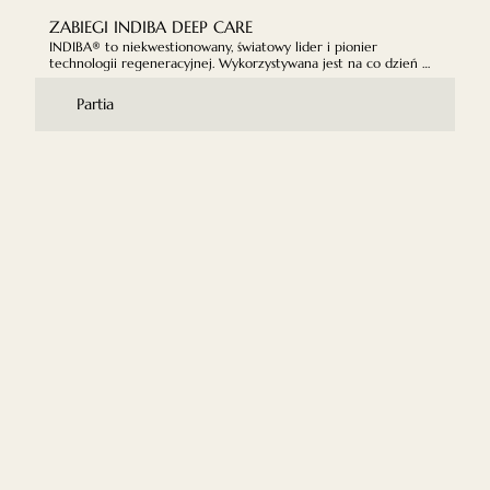
- lokalna poprawa krążenia

Metoda ta jest stosowana w fizjoterapii i medycynie estetycznej 
- łagodzenie bólu mięśniowego i napięć
do redukcji obrzęków, cellulitu, poprawy wyglądu skóry, 
ZABIEGI INDIBA DEEP CARE
detoksykacji organizmu oraz wspomagania odchudzania.
INDIBA® to niekwestionowany, światowy lider i pionier 
technologii regeneracyjnej. Wykorzystywana jest na co dzień 
przez kosmetologów, fizjoterapeutów oraz lekarzy wielu 
specjalność.
Partia