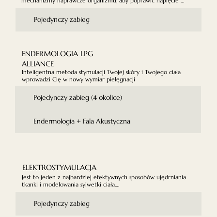
mechanizmy naprawcze organizmu, aby poprawić napięcie 
tkanek. Fale akustyczne fala1chwilowo zwiększają 
przepuszczalność błon komórkowych. Dzięki temu poprawia się 
Pojedynczy zabieg
wymiana komórkowa. Głównym celem terapii falą akustyczną 
jest spowodowanie napięcia i formowania się nowej tkanki 
łącznej, w celu zmniejszenia cellulitu i poprawieniu wyglądu 
leczonego miejsca.
ENDERMOLOGIA LPG
ALLIANCE
Inteligentna metoda stymulacji Twojej skóry i Twojego ciała 
wprowadzi Cię w nowy wymiar pielęgnacji
Pojedynczy zabieg (4 okolice)
Endermologia + Fala Akustyczna
ELEKTROSTYMULACJA
Jest to jeden z najbardziej efektywnych sposobów ujędrniania 
tkanki i modelowania sylwetki ciała.

Jedyne 45 minut elektrostymulacji mięśni daje efekt, jak po 
dwóch, trzech godzinach gimnastyki na siłowni, nie powodując 
Pojedynczy zabieg
rozrostu mięśni.
