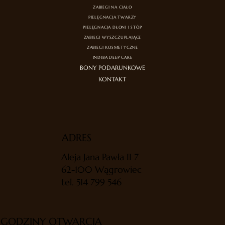
ZABIEGI NA CIAŁO
PIELĘGNACJA TWARZY
PIELĘGNACJA DŁONI I STÓP
ZABIEGI WYSZCZUPLAJĄCE
ZABIEGI KOSMETYCZNE
INDIBA DEEP CARE
BONY PODARUNKOWE
KONTAKT
ADRES
Aleja Jana Pawła II 7
62-100 Wągrowiec
tel.
514 799 546
GODZINY OTWARCIA