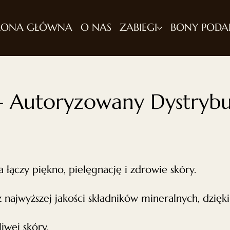
RONA GŁÓWNA
O NAS
ZABIEGI
BONY POD
 – Autoryzowany Dystrybu
a łączy piękno, pielęgnację i zdrowie skóry.
 najwyższej jakości składników mineralnych, dzięk
iwej skóry,